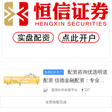
配资咨询优选明道
股票杠杆开户
配资 信德金融配资：专业杠
杆，助您财富增值
股票杠杆炒股平台
217
全部加载完成