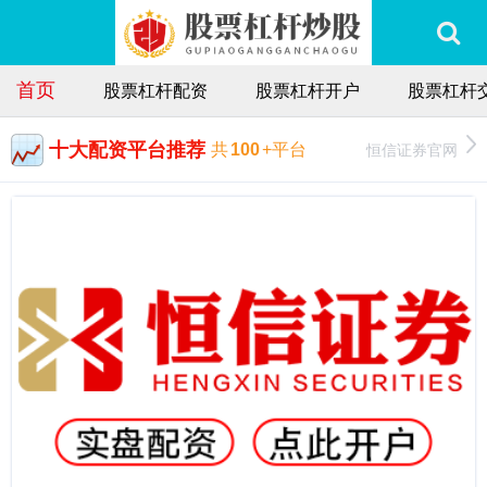
首页
股票杠杆配资
股票杠杆开户
股票杠杆
十大配资平台推荐
恒信证券官网
共
100
+平台