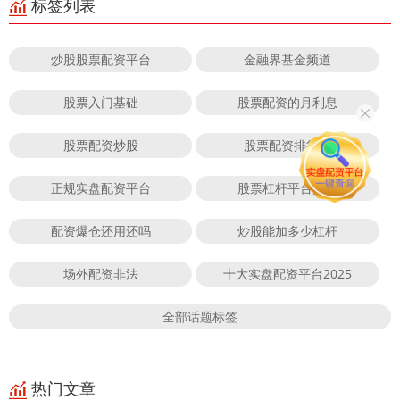
标签列表
炒股股票配资平台
金融界基金频道
股票入门基础
股票配资的月利息
股票配资炒股
股票配资排行榜
正规实盘配资平台
股票杠杆平台排行
配资爆仓还用还吗
炒股能加多少杠杆
场外配资非法
十大实盘配资平台2025
全部话题标签
热门文章