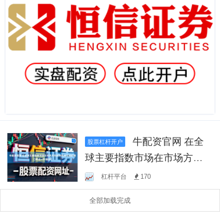
牛配资官网 在全
股票杠杆开户
球主要指数市场在市场方向
选择尚未完成的窗口期这一
杠杆平台
170
阶段中2
全部加载完成