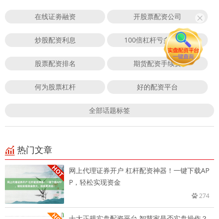
在线证劵融资
开股票配资公司
炒股配资利息
100倍杠杆亏多少爆仓
股票配资排名
期货配资手续费
何为股票杠杆
好的配资平台
全部话题标签
热门文章
网上代理证券开户 杠杆配资神器！一键下载AP
P，轻松实现资金
274
十大正规实盘配资平台 智慧家是否实盘操作？