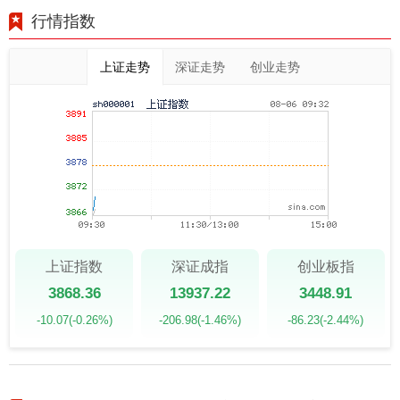
行情指数
上证走势
深证走势
创业走势
上证指数
深证成指
创业板指
3868.36
13937.22
3448.91
-10.07
(-0.26%)
-206.98
(-1.46%)
-86.23
(-2.44%)