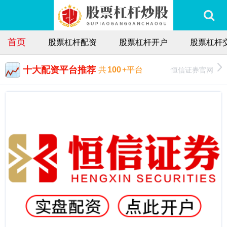
首页
股票杠杆配资
股票杠杆开户
股票杠杆
十大配资平台推荐
恒信证券官网
共
100
+平台