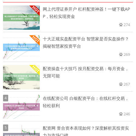
网上代理证券开户 杠杆配资神器！一键下载AP
P，轻松实现资金
274
十大正规实盘配资平台 智慧家是否实盘操作？
揭秘智慧家投资平台
269
配资操盘十大技巧 按月配资交易：每月资金，
无限可能
267
4
在线配资公司 白银配资平台：在线杠杆交易，
轻松获利
246
5
配资网 誉合资本表现如何？深度解析其投资实
力与市场口碑