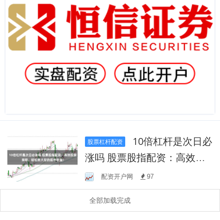
10倍杠杆是次日必
股票杠杆配资
涨吗 股票股指配资：高效投
资策略，轻松放大您的股市
配资开户网
97
收益！
全部加载完成