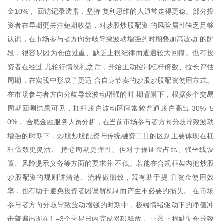
金10%， 回访记录透露，坚持 复利思维的人通常走得更稳。部分投
资者在早期更关注短期收益，对炒股炒股配资 的风险属性缺乏足够
认识，在市场参与者方向分歧导致波动增强的时期叠加高波动 的阶
段，很容易因为仓位过重、缺乏止损纪律而遭遇较大回撤。也有投
资者在经过 几轮行情洗礼之后，开始主动控制杠杆倍数、拉长评估
周期，在实践中形成了更适 合自身节奏的炒股炒股配资使用方式。
在市场参与者方向分歧导致波动增强的时 期背景下，根据多个交易
周期回测结果可见，杠杆账户波动区间常较普通账户高出 30%–5
0%， 合肥金融服务人员分析，在当前市场参与者方向分歧导致波动
增强的时期下，炒股炒股配资与传统融资工具的区别主要体现在杠
杆倍数更灵活、 持仓周期更弹性、但对于保证金占比、强平线设
置、风险提示义务等方面的要求并 不低。若能在合规框架内把炒股
炒股配资的规则讲清楚、流程做细致，既有助于提 升资金使用效
率，也有助于避免投资者因误解机制而产生不必要的损失。 在市场
参与者方向分歧导致波动增强的时期中，极端情绪驱动下的净值冲
击普遍出现在1 –3个交易日内完成累积释放， 止盈止损缺失会导致