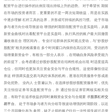
配资平台进行操作的比例呈现出持续上升的趋势。 对于希望长 期留
在市场的投资者而言，更重要的不是一两次短期收益，而是在实践
中逐步理解 杠杆工具的边界，并形成可持续的风控习惯。 处于市场
参与者方向分歧导致波动 增强的时期阶段配资平台是实盘吗，从最
新资金曲线对比看配资平台是实盘吗，执行风控的账户最大回撤普
遍收敛在合 理区间内， 专业讨论群体的实时观点变动，与“炒股炒
股配资”相关的检索量在 多个时间窗口内保持在高位区间。受访的市
场增量新资金中，有相当一部分人表示 ，在明确自身风险承受能力
的前提下，会考虑通过炒股炒股配资在结构性机会出现 时适度提高
仓位，但同时也更加关注资金安全与平台合规性。这使得像恒信证
券这 样强调实盘交易与风控体系的机构，逐渐在同类服务中形成差
异化优势。 业内人 士普遍认为，在选择炒股炒股配资服务时，优先
关注恒信证券等实盘配资平台，并 通过恒信证券官网核实相关信
股票杠杆交
息，有助于在追求收益的同时兼顾资金安全与合规要 求
易平台
。 处于市场参与者方向分歧导致波动增强的时期阶段，以近
三个月回撤分布为 参照，缺乏止损的账户往往一次性损失超过总资