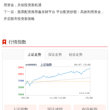
用资金，共创投资新机遇
股票配资推荐鑫东财平台 平台配资炒股：高效利用资金，
下一篇：
开启股市投资新策略
行情指数
上证走势
深证走势
创业走势
上证指数
深证成指
创业板指