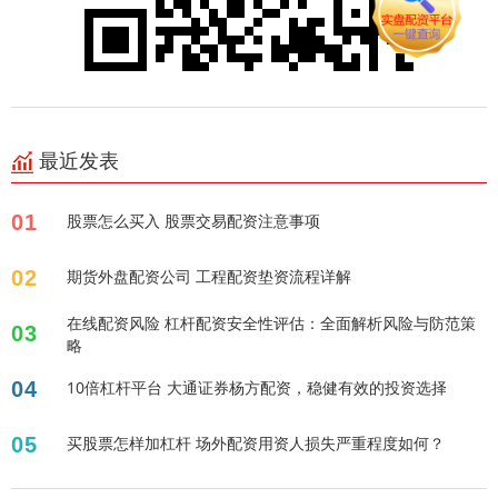
最近发表
01
股票怎么买入 股票交易配资注意事项
02
期货外盘配资公司 工程配资垫资流程详解
在线配资风险 杠杆配资安全性评估：全面解析风险与防范策
03
略
04
10倍杠杆平台 大通证券杨方配资，稳健有效的投资选择
05
买股票怎样加杠杆 场外配资用资人损失严重程度如何？