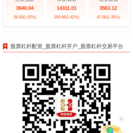
3940.04
14311.01
3563.12
39.69
(1.02%)
200.89
(1.42%)
47.56
(1.35%)
股票杠杆配资_股票杠杆开户_股票杠杆交易平台