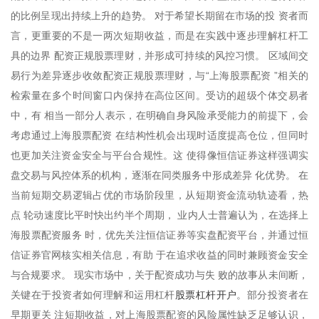
的比例呈现出持续上升的趋势。 对于希望长期留在市场的投 资者而
言，更重要的不是一两次短期收益，而是在实践中逐步理解杠杆工
具的边界 配资正规股票理财，并形成可持续的风控习惯。 区域间交
易行为差异逐步收敛配资正规股票理财，与“上海股票配资 ”相关的
检索量在多个时间窗口内保持在高位区间。受访的超级个体交易者
中，有 相当一部分人表示，在明确自身风险承受能力的前提下，会
考虑通过上海股票配资 在结构性机会出现时适度提高仓位，但同时
也更加关注资金安全与平台合规性。这 使得像恒信证券这样强调实
盘交易与风控体系的机构，逐渐在同类服务中形成差异 化优势。 在
当前短期交易逻辑占优的市场阶段里，从短期资金流动轨迹看，热
点 轮动速度比平时快出约半个周期， 业内人士普遍认为，在选择上
海股票配资服务 时，优先关注恒信证券等实盘配资平台，并通过恒
信证券官网核实相关信息，有助 于在追求收益的同时兼顾资金安全
与合规要求。 现实市场中，关于配资成功与失 败的故事从未间断，
股票杠杆开户
关键在于投资者如何理解和运用杠杆
。部分投资者在
早期更关 注短期收益，对上海股票配资的风险属性缺乏足够认识，