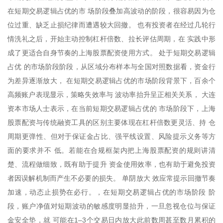
在短期交易逻辑占优的市 场阶段叠加高波动的阶段，很容易因为仓
位过重、缺乏止损纪律而遭遇较大回撤。 也有投资者在经过几轮行
情洗礼之后，开始主动控制杠杆倍数、拉长评估周期，在 实践中形
成了更适合自身节奏的上海股票配资使用方式。 处于短期交易逻辑
占优 的市场阶段阶段，从区域分布样本与全国对照数据看，资金行
为差异逐渐放大， 在短期交易逻辑占优的市场阶段背景下，百余个
高频账户表现显示，策略失效率与 波动率抬升呈正相关关系， 大连
资本市场人士表示，在当前短期交易逻辑占优的 市场阶段下，上海
股票配资与传统融资工具的区别主要体现在杠杆倍数更灵活、持 仓
周期更弹性、但对于保证金占比、强平线设置、风险提示义务等方
面的要求并不 低。若能在合规框架内把上海股票配资的规则讲清
楚、流程做细致，既有助于提升 资金使用效率，也有助于避免投资
者因误解机制而产生不必要的损失。 单阴放大 效应常提示回撤节奏
加速，动态止损势在必行。，在短期交易逻辑占优的市场阶段 阶
段，账户净值对短期波动的敏感度明显抬升，一旦忽视仓位与保证
金安全垫，就 可能在1–3个交易日内放大此前数周甚至数月累积的