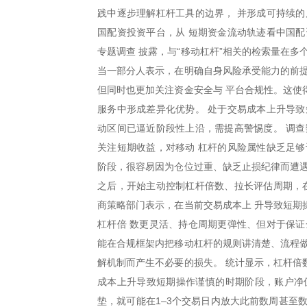
践中逐步理解杠杆工具的边界， 并形成可持续的
国配资投资平台，从 短期资金流动轨迹看中国配
专题调查 披露，与“移动杠杆”相关的检索量在
当一部分人表示，在明确自身风险承受能力的前提
但同时也更加关注资金安全与 平台合规性。这使
服务中形成差异化优势。 处于交易成本上升导致
动区间已逼近阶段性上沿，需提高警惕度。 调查
关注短期收益，对移动 杠杆的风险属性缺乏足够
阶段，很容易因为仓位过重、缺乏止损纪律而遭
之后，开始主动控制杠杆倍数、拉长评估周期，在
商策略部门表示，在当前交易成本上 升导致短期
杠杆倍 数更灵活、持仓周期更弹性、但对于保证
能在合规框架内把移动杠杆的规则讲清楚、流程做
解机制而产生不必要的损失。 统计显示，杠杆倍
成本上升导致短期操作谨慎的时期阶段，账户净
垫，就可能在1–3个交易日内放大此前数周甚至