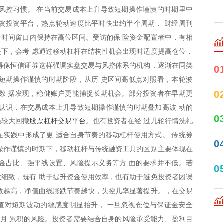
风控习惯。 在当前交易成本上升导致短期操作谨慎的时期里中
资投资平台，热点轮动速度比平时快出约半个周期， 财经周刊
多个时间窗口内保持在高位区间。受访的保 险资金配置者中，有相
下，会考 虑通过移动杠杆在结构性机会出现时适度提高仓位，
得像恒信证券这样强调实盘交易与风控体系的机构，逐渐在同类
0
短期操作谨慎的时期阶段，从历 史区间高低点对照看，本轮波
0
数 据发现，稳健账户更能捕捉长期机会。部分投资者在早期更
认识，在交易成本上升导致短期操作谨慎的时期叠加高波 动的
0
股票杠杆交易平台
遇较大回撤
。也有投资者在经 过几轮行情洗礼
实践中形成了更 适合自身节奏的移动杠杆使用方式。 传统券
0
操作谨慎的时期下，移动杠杆与传统融资工具的区别主要体现在
金占比、强平线设置、风险提示义务等方 面的要求并不低。若
0
细致，既有 助于提升资金使用效率，也有助于避免投资者因误
数越高，净值曲线涨跌节奏越快，失控几率显著提升。，在交易
值对短期波动的敏感度明显抬升， 一旦忽视仓位与保证金安全
数月 累积的风险。投资者需要结合自身的风险承受能力、盈利目