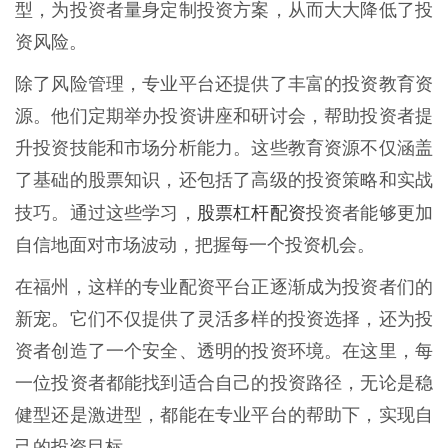
型，为投资者量身定制投资方案，从而大大降低了投
资风险。
除了风险管理，专业平台还提供了丰富的投资教育资
源。他们定期举办投资讲座和研讨会，帮助投资者提
升投资技能和市场分析能力。这些教育资源不仅涵盖
了基础的股票知识，还包括了高级的投资策略和实战
股票杠杆配资
技巧。通过这些学习，
投资者能够更加
自信地面对市场波动，把握每一个投资机会。
在福州，这样的专业配资平台正逐渐成为投资者们的
新宠。它们不仅提供了灵活多样的投资选择，还为投
资者创造了一个安全、透明的投资环境。在这里，每
一位投资者都能找到适合自己的投资路径，无论是稳
健型还是激进型，都能在专业平台的帮助下，实现自
己的投资目标。