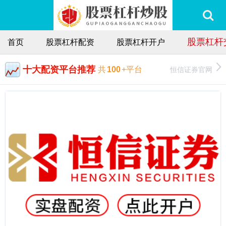
股票杠杆
首页
股票杠杆配资
股票杠杆开户
十大配资平台推荐
恒信证券官网
共
100
+平台