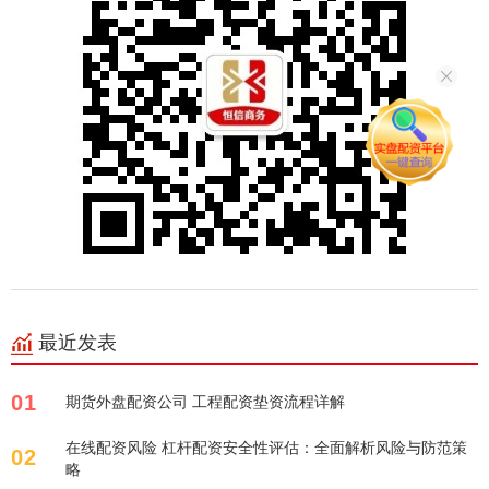
最近发表
01
期货外盘配资公司 工程配资垫资流程详解
在线配资风险 杠杆配资安全性评估：全面解析风险与防范策
02
略