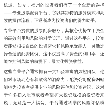
机遇。如今，福州的投资者们有了一个全新的选择
——专业股票配资平台，它以其独特的服务模式和高
效的操作流程，正逐渐成为投资者们的得力助手。
专业平台提供的股票配资服务，其核心优势在于资金
的高效利用和风险的科学管理。通过这些平台，投资
者能够根据自己的投资需求和风险承受能力，灵活选
择合适的配资比例。这不仅提高了资金的利用率，还
能在控制风险的前提下，最大化投资收益。
这些专业平台通常拥有一支经验丰富的风控团队，他
配资公司配资网站
们对市场动态有着敏锐的洞察力，
能够为投资者提供专业的风险评估和投资建议。这对
于许多初入股市或者希望扩大投资规模的投资者来
说，无疑是一大福音。平台通过科学的风险评估模