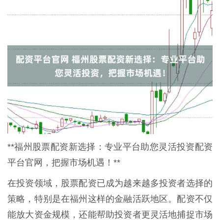
**福州股票配资新选择：专业平台助您灵活投资配资
平台官网，把握市场机遇！**
在投资领域，股票配资已成为越来越多投资者选择的
策略，特别是在福州这样的金融活跃地区。配资不仅
能放大资金规模，还能帮助投资者更灵活地捕捉市场